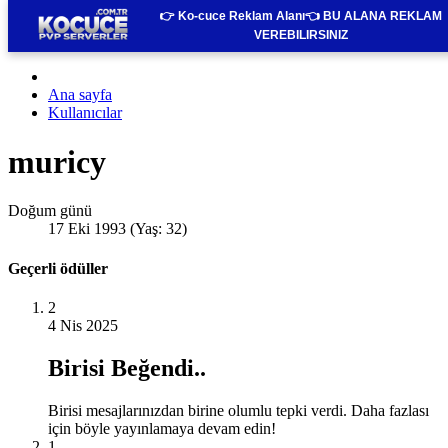
👉 Ko-cuce Reklam Alanı👈
BU ALANA REKLAM
VEREBILIRSINIZ
Ana sayfa
Kullanıcılar
muricy
Doğum günü
17 Eki 1993 (Yaş: 32)
Geçerli ödüller
2
4 Nis 2025
Birisi Beğendi..
Birisi mesajlarınızdan birine olumlu tepki verdi. Daha fazlası
için böyle yayınlamaya devam edin!
1