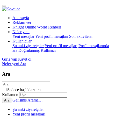
Ana sayfa
Reklam ver
Knight Online World Rehberi
Neler yeni
Yeni mesajlar
Yeni profil mesajları
Son aktiviteler
Kullanıcılar
Şu anki ziyaretçiler
Yeni profil mesajları
Profil mesajlarında
ara
Doğrulanmış Kullanıcı
Giriş yap
Kayıt ol
Neler yeni
Ara
Ara
Sadece başlıkları ara
Kullanıcı:
Gelişmiş Arama…
Ara
Şu anki ziyaretçiler
Yeni profil mesajları