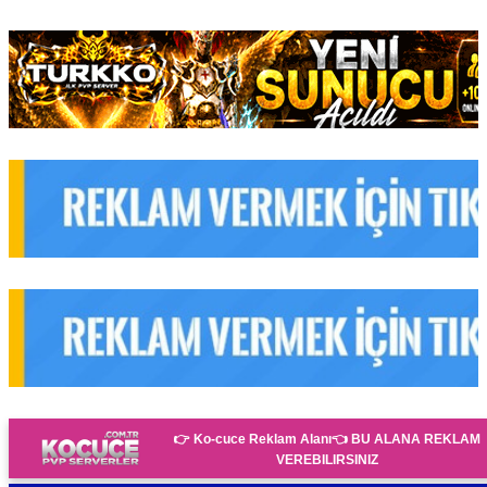
👉 Ko-cuce Reklam Alanı👈
BU ALANA REKLAM
VEREBILIRSINIZ