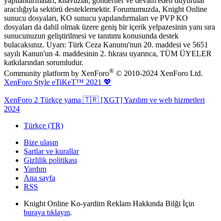
yapılandırmaları, kılavuzlar, gönderiler ve devam eden duyurular
aracılığıyla sektörü desteklemektir. Forumumuzda, Knight Online
sunucu dosyaları, KO sunucu yapılandırmaları ve PVP KO
dosyaları da dahil olmak üzere geniş bir içerik yelpazesinin yanı sıra
sunucunuzun geliştirilmesi ve tanıtımı konusunda destek
bulacaksınız. Uyarı: Türk Ceza Kanunu'nun 20. maddesi ve 5651
sayılı Kanun'un 4. maddesinin 2. fıkrası uyarınca, TÜM ÜYELER
katkılarından sorumludur.
®
Community platform by XenForo
© 2010-2024 XenForo Ltd.
XenForo Style eTiKeT™ 2021 💖
XenForo 2 Türkçe yama 🇹🇷 [XGT] Yazılım ve web hizmetleri
2024
Türkçe (TR)
Bize ulaşın
Şartlar ve kurallar
Gizlilik politikası
Yardım
Ana sayfa
RSS
Knight Online Ko-yardim Reklam Hakkında Bilği İçin
buraya tıklayın
.