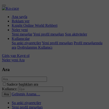
Ana sayfa
Reklam ver
Knight Online World Rehberi
Neler yeni
Yeni mesajlar
Yeni profil mesajları
Son aktiviteler
Kullanıcılar
Şu anki ziyaretçiler
Yeni profil mesajları
Profil mesajlarında
ara
Doğrulanmış Kullanıcı
Giriş yap
Kayıt ol
Neler yeni
Ara
Ara
Sadece başlıkları ara
Kullanıcı:
Gelişmiş Arama…
Ara
Şu anki ziyaretçiler
Yeni profil mesajları