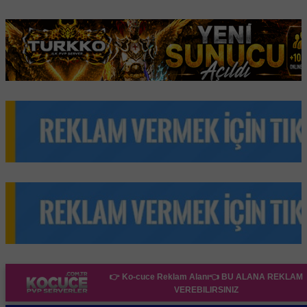
👉 Ko-cuce Reklam Alanı👈
BU ALANA REKLAM
VEREBILIRSINIZ