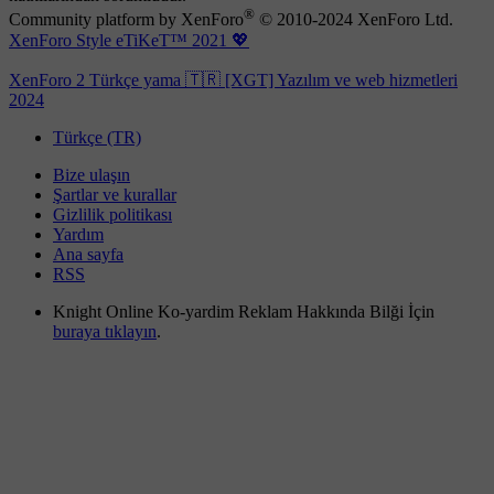
®
Community platform by XenForo
© 2010-2024 XenForo Ltd.
XenForo Style eTiKeT™ 2021 💖
XenForo 2 Türkçe yama 🇹🇷 [XGT] Yazılım ve web hizmetleri
2024
Türkçe (TR)
Bize ulaşın
Şartlar ve kurallar
Gizlilik politikası
Yardım
Ana sayfa
RSS
Knight Online Ko-yardim Reklam Hakkında Bilği İçin
buraya tıklayın
.