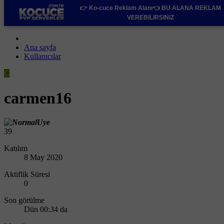
👉 Ko-cuce Reklam Alanı👈
BU ALANA REKLAM
VEREBILIRSINIZ
Ana sayfa
Kullanıcılar
C
carmen16
39
Katılım
8 May 2020
Aktiflik Süresi
0
Son görülme
Dün 00:34 da