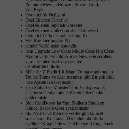
Premium Mevcut Bornze , Silver , Gold,
War,Exp)
Oyun içi İrk Değişimi
Özel Eklenen Event’lar
Özel eklenen Saymalı Görevler
Özel eklenen Collection Race Görevleri
Oyun ici Türkce karakter bugu fix
Yan Karakter bugları Fix
itemler %100 usko sistemdir
item Upgrade Low Class Midlle Class Hig Class
Ayrımı vardir ve Old skin ve New skin scrolleri
vardir itemleri eski veya yeniye
ďönüstürülebilirdir.
Siller A ~Z Fixdir LR Mage Tutma oranlarından
Tut ice Tutma ve Alan mesafesi gibi Bir çok Skill
ince Ayrıntidan Geçmişdir
Exp Slotlari ve Monster’lerin Verdiği expler
Userlerin Deniyemine Göre en Güzel halde
editlenmişir
Skill ColdDown’lar Yani Skillerin Süreli en
Güncel Soacs’a Göre ayarlanmıştir
SkillVerifer ve MemoryVerifer gibi Güncel
soacs’larda Kullanılan Özelikleri aktifdir bu
özelikler Koxps hile ve Tbl hilelerini Engelemek
amacıyla yapılmıştır