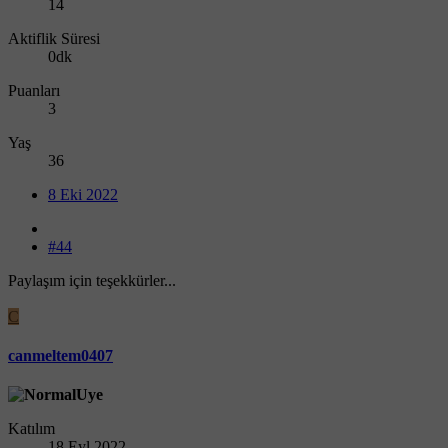
14
Aktiflik Süresi
0dk
Puanları
3
Yaş
36
8 Eki 2022
#44
Paylaşım için teşekkürler...
C
canmeltem0407
Katılım
18 Eyl 2022