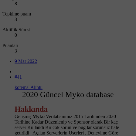
8
Tepkime puanı
3
Aktiflik Süresi
0
Puanları
3
9 Mar 2022
#41
kotema' Alıntı:
2020 Güncel Myko database
Hakkında
Gelişmiş
Myko
Veritabanımız 2015 Tarihinden 2020
Tarihine Kadar Düzenlenip ve Sponsor olarak Bir kaç
server Kullandı Bir çok sorun ve bug lar sorunsuz hale
getirildi , Açılan Serverlerin Userleri , Deneyime Göre