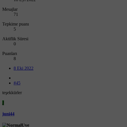
Mesajlar
71
Tepkime puanı
5
Aktiflik Süresi
0
Puanları
8
8 Eki 2022
#45
teşekkürler
J
juni44