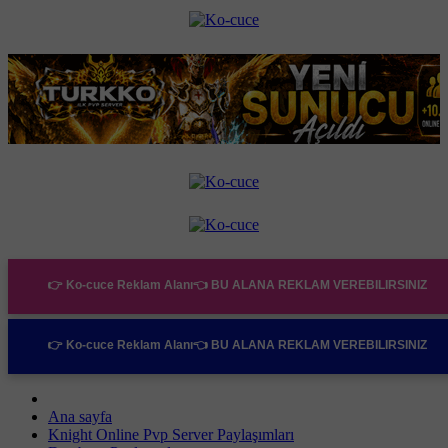
👉 Ko-cuce Reklam Alanı👈
BU ALANA REKLAM VEREBILIRSINIZ
👉 Ko-cuce Reklam Alanı👈
BU ALANA REKLAM VEREBILIRSINIZ
Ana sayfa
Knight Online Pvp Server Paylaşımları