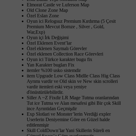
Elmorat Castle ve Luferson Map
Old Clone Zone Map
Özel Eslan Zone
Oyun ici Relogsuz Premium Kırdırma (5 Çesit
Premium Mevcut Bornze , Silver , Gold,
War,Exp)
Oyun içi İrk Değişimi
Özel Eklenen Event’lar
Özel eklenen Saymalı Görevler
Özel eklenen Collection Race Görevleri
Oyun ici Türkce karakter bugu fix
Yan Karakter bugları Fix
itemler %100 usko sistemdir
item Upgrade Low Class Midlle Class Hig Class
Ayrımı vardir ve Old skin ve New skin scrolleri
vardir itemleri eski veya yeniye
ďönüstürülebilirdir.
Siller A ~Z Fixdir LR Mage Tutma oranlarından
Tut ice Tutma ve Alan mesafesi gibi Bir çok Skill
ince Ayrıntidan Geçmişdir
Exp Slotlari ve Monster’lerin Verdiği expler
Userlerin Deniyemine Göre en Güzel halde
editlenmişir
Skill ColdDown’lar Yani Skillerin Süreli en
Güncel Soacs’a Göre ayarlanmıştir