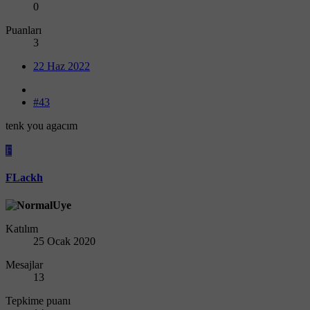
0
Puanları
3
22 Haz 2022
#43
tenk you agacım
F
FLackh
Katılım
25 Ocak 2020
Mesajlar
13
Tepkime puanı