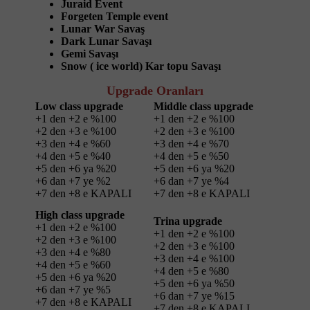
Juraid Event
Forgeten Temple event
Lunar War Savaş
Dark Lunar Savaşı
Gemi Savaşı
Snow ( ice world) Kar topu Savaşı
Upgrade Oranları
Low class upgrade
Middle class upgrade
+1 den +2 e %100
+1 den +2 e %100
+2 den +3 e %100
+2 den +3 e %100
+3 den +4 e %60
+3 den +4 e %70
+4 den +5 e %40
+4 den +5 e %50
+5 den +6 ya %20
+5 den +6 ya %20
+6 dan +7 ye %2
+6 dan +7 ye %4
+7 den +8 e KAPALI
+7 den +8 e KAPALI
High class upgrade
Trina upgrade
+1 den +2 e %100
+1 den +2 e %100
+2 den +3 e %100
+2 den +3 e %100
+3 den +4 e %80
+3 den +4 e %100
+4 den +5 e %60
+4 den +5 e %80
+5 den +6 ya %20
+5 den +6 ya %50
+6 dan +7 ye %5
+6 dan +7 ye %15
+7 den +8 e KAPALI
+7 den +8 e KAPALI