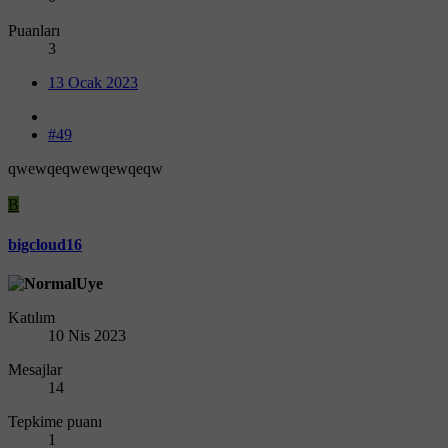
Puanları
3
13 Ocak 2023
#49
qwewqeqwewqewqeqw
B
bigcloud16
Katılım
10 Nis 2023
Mesajlar
14
Tepkime puanı
1