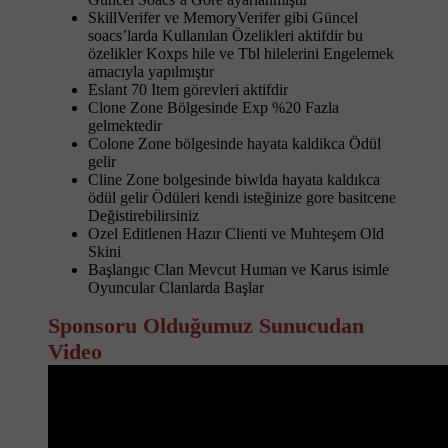
SkillVerifer ve MemoryVerifer gibi Güncel
soacs’larda Kullanılan Özelikleri aktifdir bu
özelikler Koxps hile ve Tbl hilelerini Engelemek
amacıyla yapılmıştır
Eslant 70 Item görevleri aktifdir
Clone Zone Bölgesinde Exp %20 Fazla
gelmektedir
Colone Zone bölgesinde hayata kaldikca Ödül
gelir
Cline Zone bolgesinde biwlda hayata kaldıkca
ödül gelir Ödüleri kendi isteğinize gore basitcene
Değistirebilirsiniz
Ozel Editlenen Hazır Clienti ve Muhteşem Old
Skini
Başlangıc Clan Mevcut Human ve Karus isimle
Oyuncular Clanlarda Başlar
Sponsoru Olduğumuz Sunucudan
Video