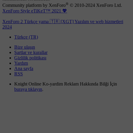
®
Community platform by XenForo
© 2010-2024 XenForo Ltd.
XenForo Style eTiKeT™ 2021 💖
XenForo 2 Türkçe yama 🇹🇷 [XGT] Yazılım ve web hizmetleri
2024
Türkçe (TR)
Bize ulaşın
Şartlar ve kurallar
Gizlilik politikası
Yardım
Ana sayfa
RSS
Knight Online Ko-yardim Reklam Hakkında Bilği İçin
buraya tıklayın
.