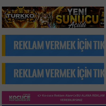
👉 Ko-cuce Reklam Alanı👈
BU ALANA REKLAM
VEREBILIRSINIZ