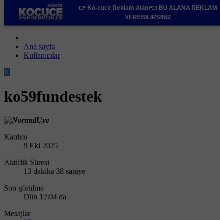
👉 Ko-cuce Reklam Alanı👈
BU ALANA REKLAM
VEREBILIRSINIZ
Ana sayfa
Kullanıcılar
K
ko59fundestek
Katılım
9 Eki 2025
Aktiflik Süresi
13 dakika 38 saniye
Son görülme
Dün 12:04 da
Mesajlar