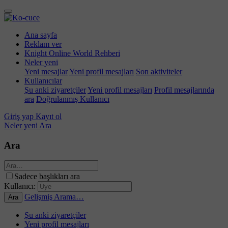
Ana sayfa
Reklam ver
Knight Online World Rehberi
Neler yeni
Yeni mesajlar
Yeni profil mesajları
Son aktiviteler
Kullanıcılar
Şu anki ziyaretçiler
Yeni profil mesajları
Profil mesajlarında
ara
Doğrulanmış Kullanıcı
Giriş yap
Kayıt ol
Neler yeni
Ara
Ara
Sadece başlıkları ara
Kullanıcı:
Gelişmiş Arama…
Ara
Şu anki ziyaretçiler
Yeni profil mesajları