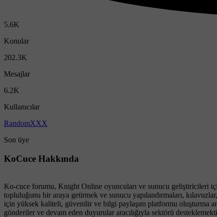
5.6K
Konular
202.3K
Mesajlar
6.2K
Kullanıcılar
RandomXXX
Son üye
KoCuce Hakkında
Ko-cuce forumu, Knight Online oyuncuları ve sunucu geliştiricileri i
topluluğunu bir araya getirmek ve sunucu yapılandırmaları, kılavuzlar
için yüksek kaliteli, güvenilir ve bilgi paylaşım platformu oluşturm
gönderiler ve devam eden duyurular aracılığıyla sektörü desteklemek