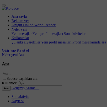
Ana sayfa
Reklam ver
Knight Online World Rehberi
Neler yeni
Yeni mesajlar
Yeni profil mesajları
Son aktiviteler
Kullanıcılar
Şu anki ziyaretçiler
Yeni profil mesajları
Profil mesajlarında ara
Giriş yap
Kayıt ol
Neler yeni
Ara
Ara
Sadece başlıkları ara
Kullanıcı:
Gelişmiş Arama…
Ara
Son aktivite
Kayıt ol