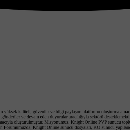
çin yüksek kaliteli, güvenilir ve bilgi paylaşım platformu oluşturma 
, gönderiler ve devam eden duyurular aracılığıyla sektörü desteklemekti
a amacıyla oluşturulmuştur. Misyonumuz, Knight Online PVP sunucu toplu
tir. Forumumuzda, Knight Online sunucu dosyaları, KO sunucu yapıland