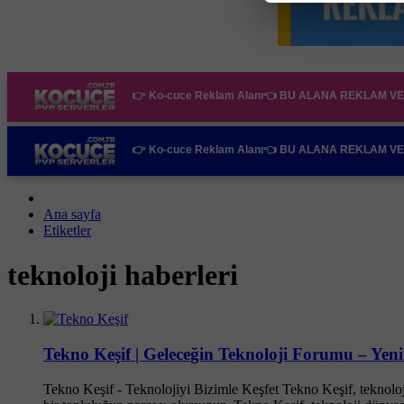
👉 Ko-cuce Reklam Alanı👈
BU ALANA REKLAM VER
👉 Ko-cuce Reklam Alanı👈
BU ALANA REKLAM VER
Ana sayfa
Etiketler
teknoloji haberleri
Tekno Keşif | Geleceğin Teknoloji Forumu – Yenil
Tekno Keşif - Teknolojiyi Bizimle Keşfet Tekno Keşif, teknoloj