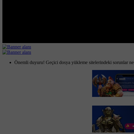
Önemli duyuru! Geçici dosya yükleme sitelerindeki sorunlar nede