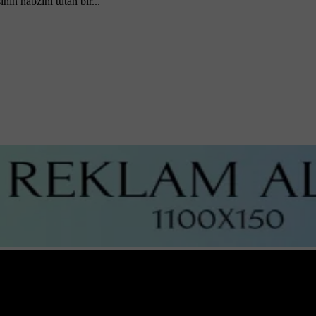
nın nabzını tutan bir...