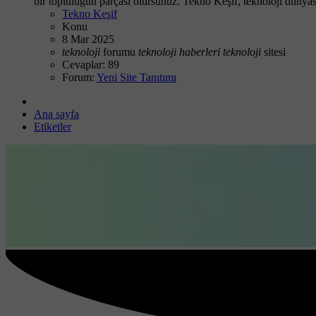
bir topluluğun parçası olursunuz. Tekno Keşif, teknoloji dünyası
Tekno Keşif
Konu
8 Mar 2025
teknoloji
forumu
teknoloji
haberleri
teknoloji
sitesi
Cevaplar: 89
Forum:
Yeni Site Tanıtımı
Ana sayfa
Etiketler