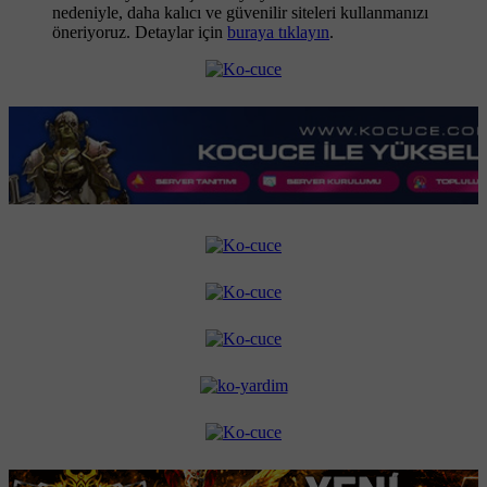
nedeniyle, daha kalıcı ve güvenilir siteleri kullanmanızı
öneriyoruz. Detaylar için
buraya tıklayın
.