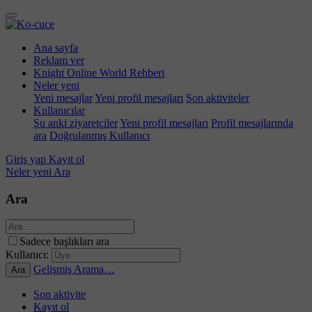
Ana sayfa
Reklam ver
Knight Online World Rehberi
Neler yeni
Yeni mesajlar
Yeni profil mesajları
Son aktiviteler
Kullanıcılar
Şu anki ziyaretçiler
Yeni profil mesajları
Profil mesajlarında
ara
Doğrulanmış Kullanıcı
Giriş yap
Kayıt ol
Neler yeni
Ara
Ara
Sadece başlıkları ara
Kullanıcı:
Gelişmiş Arama…
Ara
Son aktivite
Kayıt ol