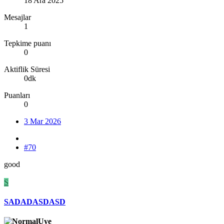
18 Ara 2025
Mesajlar
1
Tepkime puanı
0
Aktiflik Süresi
0dk
Puanları
0
3 Mar 2026
#70
good
S
SADADASDASD