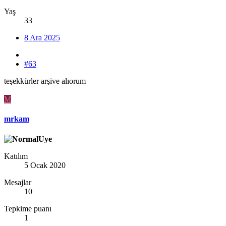
Yaş
33
8 Ara 2025
#63
teşekkürler arşive alıorum
M
mrkam
Katılım
5 Ocak 2020
Mesajlar
10
Tepkime puanı
1