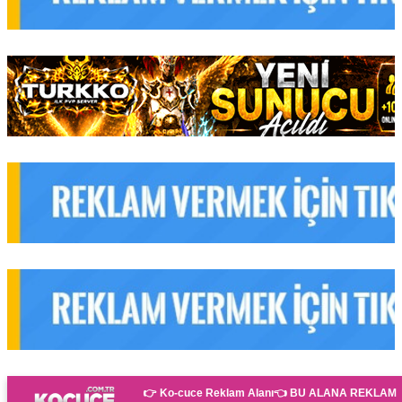
👉 Ko-cuce Reklam Alanı👈
BU ALANA REKLAM