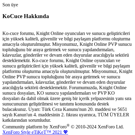
Son üye
KoCuce Hakkında
Ko-cuce forumu, Knight Online oyuncuları ve sunucu geliştiricileri
için yüksek kaliteli, güvenilir ve bilgi paylaşım platformu oluşturma
amacıyla oluşturulmuştur. Misyonumuz, Knight Online PVP sunucu
topluluğunu bir araya getirmek ve sunucu yapılandırmaları,
kılavuzlar, gönderiler ve devam eden duyurular aracılığıyla sektörü
desteklemektir. Ko-cuce forumu, Knight Online oyuncuları ve
sunucu geliştiricileri için yüksek kaliteli, güvenilir ve bilgi paylaşım
platformu oluşturma amacıyla oluşturulmuştur. Misyonumuz, Knight
Online PVP sunucu topluluğunu bir araya getirmek ve sunucu
yapılandırmaları, kılavuzlar, gönderiler ve devam eden duyurular
aracılığıyla sektörü desteklemektir. Forumumuzda, Knight Online
sunucu dosyaları, KO sunucu yapılandırmaları ve PVP KO
dosyaları da dahil olmak üzere geniş bir içerik yelpazesinin yanı sıra
sunucunuzun geliştirilmesi ve tanıtımı konusunda destek
bulacaksınız. Uyarı: Türk Ceza Kanunu'nun 20. maddesi ve 5651
sayılı Kanun'un 4. maddesinin 2. fıkrası uyarınca, TÜM ÜYELER
katkılarından sorumludur.
®
Community platform by XenForo
© 2010-2024 XenForo Ltd.
XenForo Style eTiKeT™ 2021 💖