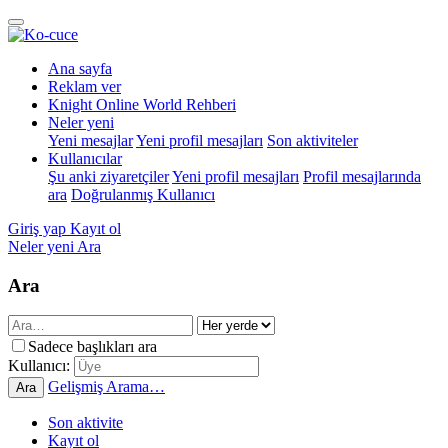
Ana sayfa
Reklam ver
Knight Online World Rehberi
Neler yeni
Yeni mesajlar
Yeni profil mesajları
Son aktiviteler
Kullanıcılar
Şu anki ziyaretçiler
Yeni profil mesajları
Profil mesajlarında
ara
Doğrulanmış Kullanıcı
Giriş yap
Kayıt ol
Neler yeni
Ara
Ara
Sadece başlıkları ara
Kullanıcı:
Gelişmiş Arama…
Ara
Son aktivite
Kayıt ol