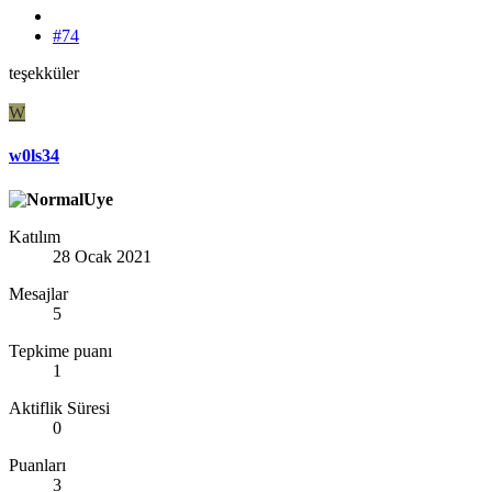
#74
teşekküler
W
w0ls34
Katılım
28 Ocak 2021
Mesajlar
5
Tepkime puanı
1
Aktiflik Süresi
0
Puanları
3