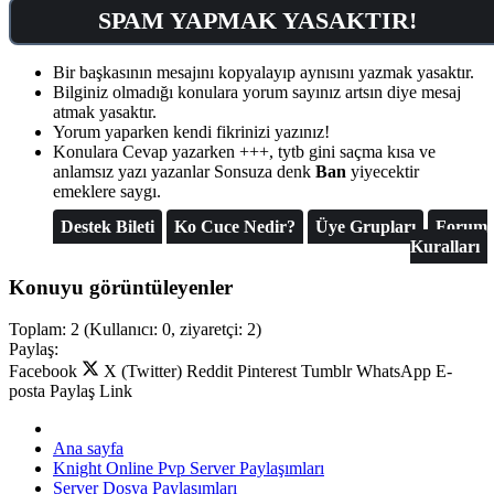
SPAM YAPMAK YASAKTIR!
Bir başkasının mesajını kopyalayıp aynısını yazmak yasaktır.
Bilginiz olmadığı konulara yorum sayınız artsın diye mesaj
atmak yasaktır.
Yorum yaparken kendi fikrinizi yazınız!
Konulara Cevap yazarken +++, tytb gini saçma kısa ve
anlamsız yazı yazanlar Sonsuza denk
Ban
yiyecektir
emeklere saygı.
Destek Bileti
Ko Cuce Nedir?
Üye Grupları
Forum
Kuralları
Konuyu görüntüleyenler
Toplam: 2 (Kullanıcı: 0, ziyaretçi: 2)
Paylaş:
Facebook
X (Twitter)
Reddit
Pinterest
Tumblr
WhatsApp
E-
posta
Paylaş
Link
Ana sayfa
Knight Online Pvp Server Paylaşımları
Server Dosya Paylaşımları