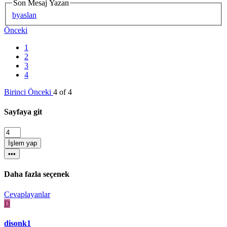
Son Mesaj Yazan
byaslan
Önceki
1
2
3
4
Birinci
Önceki
4 of 4
Sayfaya git
İşlem yap
•••
Daha fazla seçenek
Cevaplayanlar
D
disonk1